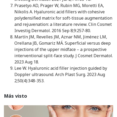
Prasetyo AD, Prager W, Rubin MG, Moretti EA,
Nikolis A. Hyaluronic acid fillers with cohesive
polydensified matrix for soft-tissue augmentation
and rejuvenation: a literature review. Clin Cosmet
Investig Dermatol. 2016 Sep 8;9:257-80.
Martín JM, Revelles JM, Aznar NM, Jiménez LM,
Orellana JB, Gomariz MÁ. Superficial versus deep
injections of the upper midface – a prospective
interventional split-face study. J Cosmet Dermatol.
2023 Aug 18.
Lee W. Hyaluronic acid filler injection guided by
Doppler ultrasound. Arch Plast Surg. 2023 Aug
2;50(4):348-353.
Más visto