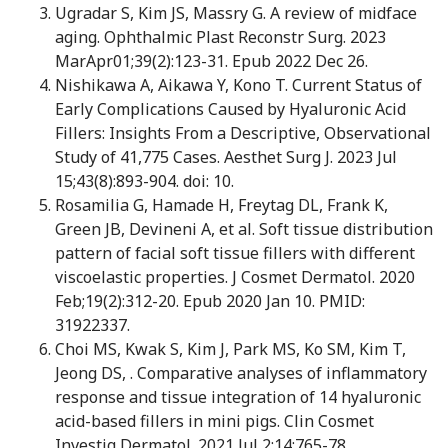
Ugradar S, Kim JS, Massry G. A review of midface
aging. Ophthalmic Plast Reconstr Surg. 2023
MarApr01;39(2):123-31. Epub 2022 Dec 26.
Nishikawa A, Aikawa Y, Kono T. Current Status of
Early Complications Caused by Hyaluronic Acid
Fillers: Insights From a Descriptive, Observational
Study of 41,775 Cases. Aesthet Surg J. 2023 Jul
15;43(8):893-904. doi: 10.
Rosamilia G, Hamade H, Freytag DL, Frank K,
Green JB, Devineni A, et al. Soft tissue distribution
pattern of facial soft tissue fillers with different
viscoelastic properties. J Cosmet Dermatol. 2020
Feb;19(2):312-20. Epub 2020 Jan 10. PMID:
31922337.
Choi MS, Kwak S, Kim J, Park MS, Ko SM, Kim T,
Jeong DS, . Comparative analyses of inflammatory
response and tissue integration of 14 hyaluronic
acid-based fillers in mini pigs. Clin Cosmet
Investig Dermatol. 2021 Jul 2;14:765-78.